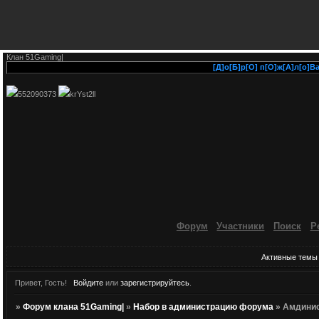
Клан 51Gaming|
[Д]о[Б]р[О] п[О]ж[А]л[о]Ва[т
552090373
krYst2ll
Форум
Участники
Поиск
Р
Активные темы
Привет, Гость!
Войдите
или
зарегистрируйтесь
.
»
Форум клана 51Gaming|
»
Набор в администрацию форума
»
Амдини