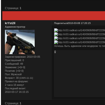
Страница:
1
krYst2ll
Поделиться
2010-03-08 17:20:15
Администратор
Хочешь быть админом или модером то т
0
Зарегистрирован
: 2010-03-05
Приглашений:
0
Сообщений:
49
Уважение:
[+0/-0]
Позитив:
[+0/-0]
Пол:
Мужской
Возраст:
30
[1995-11-11]
Провел на форуме:
2 часа 16 минут
Последний визит:
2010-03-17 16:15:15
Страница:
1