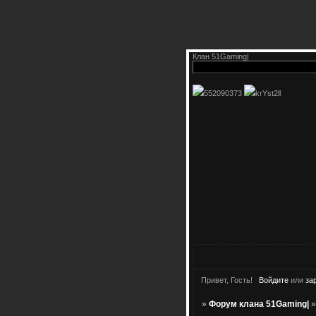
Клан 51Gaming|
552090373
krYst2ll
Привет, Гость!
Войдите
или
за
»
Форум клана 51Gaming|