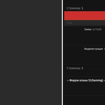
Страница:
1
Тема
Заява
krYst2ll
Амдинистрация
Страница:
1
»
Форум клана 51Gaming|