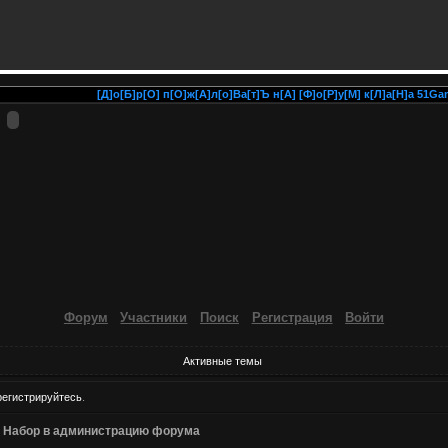
[Д]о[Б]р[О] п[О]ж[А]л[о]Ва[т]Ъ н[А] [Ф]о[Р]у[М] к[Л]а[Н]а 51Gamin
Форум
Участники
Поиск
Регистрация
Войти
Активные темы
регистрируйтесь
.
»
Набор в администрацию форума