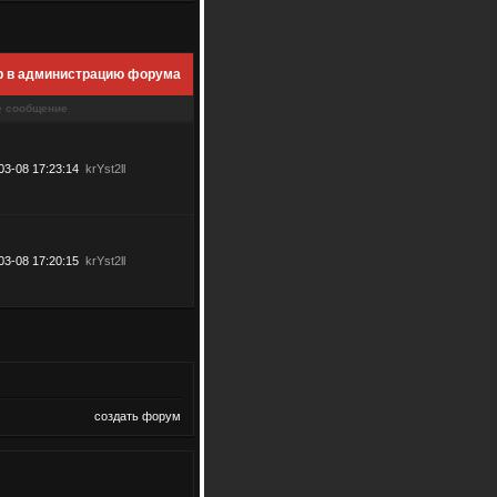
р в администрацию форума
е сообщение
03-08 17:23:14
krYst2ll
03-08 17:20:15
krYst2ll
создать форум