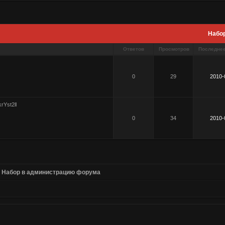
Набо
Ответов
Просмотров
Последне
0
29
2010-
krYst2ll
0
34
2010-
»
Набор в администрацию форума