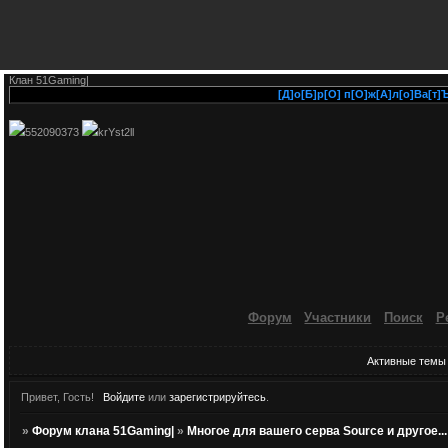
Клан 51Gaming|
[Д]о[Б]р[О] п[О]ж[А]л[о]Ва[т]Ъ н
552090373
krYst2ll
Форум
Участники
Поиск
Р
Активные темы
Привет, Гость!
Войдите
или
зарегистрируйтесь
.
»
Форум клана 51Gaming|
»
Многое для вашего серва Source и другое...