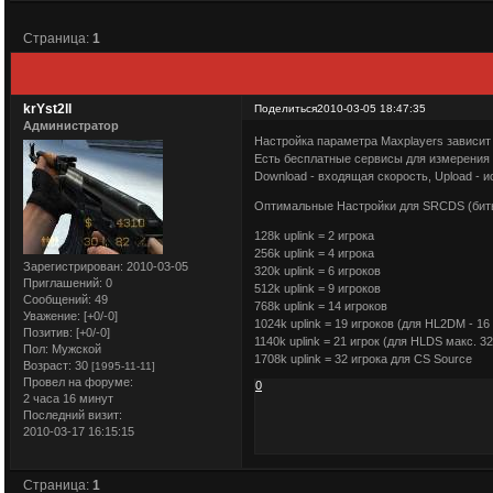
Страница:
1
krYst2ll
Поделиться
2010-03-05 18:47:35
Администратор
Настройка параметра Maxplayers зависи
Есть бесплатные сервисы для измерения 
Download - входящая скорость, Upload - 
Оптимальные Настройки для SRCDS (биты
128k uplink = 2 игрока
256k uplink = 4 игрока
Зарегистрирован
: 2010-03-05
320k uplink = 6 игроков
Приглашений:
0
512k uplink = 9 игроков
Сообщений:
49
768k uplink = 14 игроков
Уважение:
[+0/-0]
1024k uplink = 19 игроков (для HL2DM - 16
Позитив:
[+0/-0]
1140k uplink = 21 игрок (для HLDS макс. 32
Пол:
Мужской
1708k uplink = 32 игрока для CS Source
Возраст:
30
[1995-11-11]
Провел на форуме:
0
2 часа 16 минут
Последний визит:
2010-03-17 16:15:15
Страница:
1