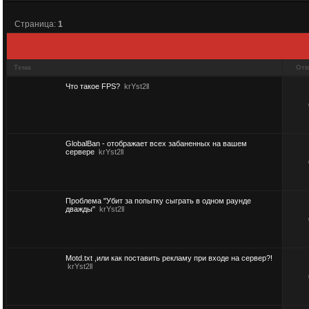
Страница:
1
Тема
Отв
Что такое FPS?
krYst2ll
GlobalBan - отображает всех забаненных на вашем
сервере
krYst2ll
Проблема "Убит за попытку сыграть в одном раунде
дважды"
krYst2ll
Motd.txt ,или как поставить рекламу при входе на сервер?!
krYst2ll