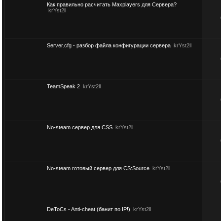
Как правильно расчитать Maxplayers для Сервера?
krYst2ll
Server.cfg - разбор файла конфигурации сервера
krYst2ll
TeamSpeak 2
krYst2ll
No-steam сервер для CSS
krYst2ll
No-steam готовый сервер для CS:Source
krYst2ll
DeToCs - Anti-cheat (банит по IP!)
krYst2ll