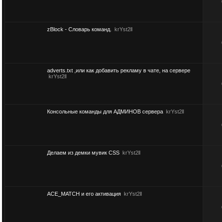
zBlock - Словарь команд.
krYst2ll
adverts.txt ,или как добавить рекламу в чате, на сервере
krYst2ll
Консольные команды для АДМИНОВ сервера
krYst2ll
Делаем из демки мувик CSS
krYst2ll
ACE_MATCH и его активация
krYst2ll