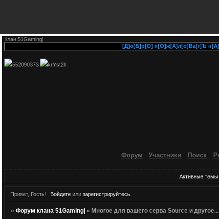
Клан 51Gaming|
[Д]о[Б]р[О] п[О]ж[А]л[о]Ва[т]Ъ н[А] [Ф
552090373
krYst2ll
Форум
Участники
Поиск
Р
Активные темы
Привет, Гость!
Войдите
или
зарегистрируйтесь
.
»
Форум клана 51Gaming|
»
Многое для вашего серва Source и другое...