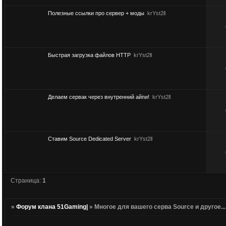
Полезные ссылки про сервер + моды
krYst2ll
Быстрая загрузка файлов HTTP
krYst2ll
Делаем сервак через внутренний айпи!
krYst2ll
Ставим Source Dedicated Server
krYst2ll
Страница:
1
»
Форум клана 51Gaming|
»
Многое для вашего серва Source и другое...