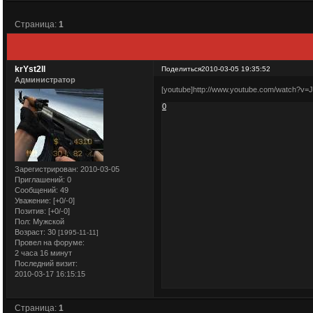
Страница:
1
krYst2ll
Поделиться
2010-03-05 19:35:52
Администратор
[youtube]http://www.youtube.com/watch?v=
0
Зарегистрирован
: 2010-03-05
Приглашений:
0
Сообщений:
49
Уважение:
[+0/-0]
Позитив:
[+0/-0]
Пол:
Мужской
Возраст:
30
[1995-11-11]
Провел на форуме:
2 часа 16 минут
Последний визит:
2010-03-17 16:15:15
Страница:
1