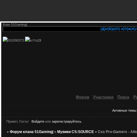
Клан 51Gaming|
[Д]о[Б]р[О] п[О]ж[А]л[о
552090373
krYst2ll
Форум
Участники
Поиск
Р
Активные темы
Привет, Гость!
Войдите
или
зарегистрируйтесь
.
»
Форум клана 51Gaming|
»
Мувики CS:SOURCE
»
Css Pro-Gamers - Alls