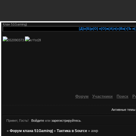
Клан 51Gaming|
[Д]о[Б]р[О] п[О]ж[А]л[о]Ва[т]Ъ н[А] [
552090373
krYst2ll
Форум
Участники
Поиск
Р
Активные темы
Привет, Гость!
Войдите
или
зарегистрируйтесь
.
»
Форум клана 51Gaming|
»
Тактика в Source
»
awp