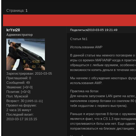
Страница:
1
krYst2ll
Поделиться
2010-03-05 19:21:49
Администратор
Статья №1
Использовании AWP
В данной статье мы немного поговорим о
игры со времен MAFIA/NiP когда я практи
обращаться с любым оружием, особенно с 
возможности копить деньги в течении нес
Зарегистрирован
: 2010-03-05
Приглашений:
0
Мы начнем с обсуждения некоторых фун
Сообщений:
49
использования AWP.
Уважение:
[+0/-0]
Практика на ботах
Позитив:
[+0/-0]
Для начала запускаем LAN game на aztec, 
Пол:
Мужской
Возраст:
30
наполняем сервер ботами со скиллом 80 
[1995-11-11]
Провел на форуме:
тебя хедшотом с первого выстрела).
2 часа 16 минут
Раньше я играл против 8 ботов с оружием
Последний визит:
является факт, что в CS 1.3 при попадании
2010-03-17 16:15:15
отстреливаются боты или нет. Еще одмин
попрактиковаться на близких дистанциях.