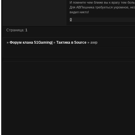
И помните чем ближе вы к врагу тем бол
Для АВПешника требуеться укромное, неза
видил никто!
0
Страница:
1
»
Форум клана 51Gaming|
»
Тактика в Source
»
awp