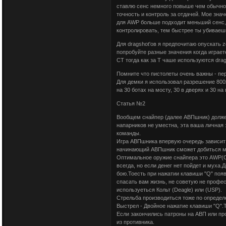
ставлю сенс немного повыше чем обычно,
точность и контроль за отдачей. Мое значен
для AWP больше подходит меньший сенс,
контролировать, тем быстрее ты убиваеш
Для dragshot'ов я предпочитаю опускать zo
попробуйте разные значения когда играет
CT тогда как за T чаше используются drag
Помните что пистолеты очень важны - пе
Для демки я использовал разрешение 800x6
на 30 ботах на мосту, 30 в дверях и 30 на в
Статья №2
Вообщем снайпер (далее АВПшник) долже
напарников не уместна, эта ваша личная
команды.
Игра АВПшника впервую очередь зависит 
начинающий АВПшник сможет добиться м
Оптимальное оружие снайпера это AWP(Сл
всегда, но если денег нет пойдет и муха.
бою.Тоесть при нажатии клавиши "Q" появ
спасать вам жизнь, не советую не профе
используеться Кольт (Deagle) или (USP).
Стрельба производиться тоже по определ
Выстрел - Двойное нажатие клавиши "Q".Т
Если закончились патроны на АВП или пр
из противника.