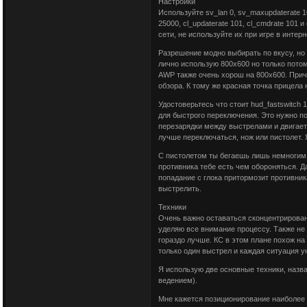
Настройки
Используйте sv_lan 0, sv_maxupdaterate 10
25000, cl_updaterate 101, cl_cmdrate 101 
сети, не используйте их при игре в интерн
Разрешение модно выбирать по вкусу, но
лично использую 800x600 но только потому
AWP также очень хорош на 800x600. Прич
обзора. К тому же красная точка прицела
Удостоверьтесь что стоит hud_fastswitch 1
для быстрого переключения. Это нужно п
перезарядки между выстрелами и двигает
лучше переключаться, нож или пистолет. 
С пистолетом ты бегаешь лишь немногим 
противника тебе есть чем обороняться. 
попадание с глока притормозит противник
выстрелить.
Техники
Очень важно оставаться сконцентрирован
уделяю все внимание процессу. Также не 
гораздо лучше. КС в этом плане похож на 
только один выстрел и каждая ситуация у
Я использую две основные техники, назван
ведением).
Мне кажется позиционирование наиболее 