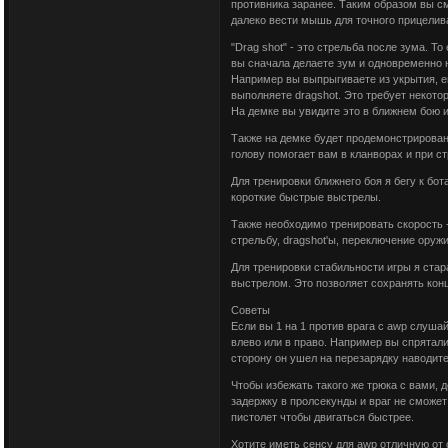
противника заранее. Таким образом вы см
далеко вести мышь для точного прицелив
"Drag shot" - это стрельба после зума. Т
вы сначала делаете зум и одновременно 
Например вы выпрыгиваете из укрытия, е
выполняете dragshot. Это требует некотор
На демке вы увидите это в ближнем бою и 
Также на демке будет продемонстрирован 
голову помогает вам в кланворах и при с
Для тренировки ближнего боя я бегу к бо
короткие быстрые выстрелы.
Также необходимо тренировать скорость 
стрельбу, dragshot'ы, переключение оружия
Для тренировки стабильности игры я стар
выстрелом. Это позволяет сохранять кон
Советы
Если вы 1 на 1 против врага с awp слуша
влево или в право. Например вы спрятали
сторону он ушел на перезарядку наводите 
Чтобы избежать такого же трюка с вами, 
задержку в пролсекунды и враг не сможет
пистолет чтобы двигаться быстрее.
Хотите иметь сенсу для awp отличную от 