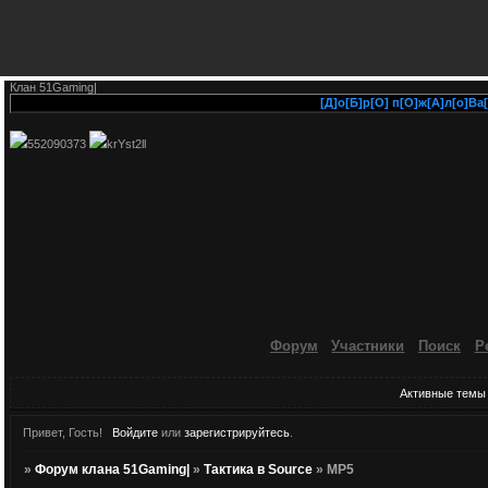
Клан 51Gaming|
[Д]о[Б]р[О] п[О]ж[А]л[о]Ва[т]
552090373
krYst2ll
Форум
Участники
Поиск
Р
Активные темы
Привет, Гость!
Войдите
или
зарегистрируйтесь
.
»
Форум клана 51Gaming|
»
Тактика в Source
»
MP5