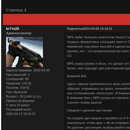
Страница:
1
krYst2ll
Поделиться
2010-03-05 19:19:22
Администратор
MP5 любят большое количество Контр-Стр
трудных финансовых ситуациях вместо De
переменил ход своих мыслей и сделал выб
оружие, нет – это великолепный пистолет
CS.
MP5 скорострелен и легок, что делает е
более, чем подходит для уничтожения вра
Зарегистрирован
: 2010-03-05
Приглашений:
0
Ближний бой:
Сообщений:
49
Уважение:
[+0/-0]
Здесь главное приблизиться к врагу впло
Позитив:
[+0/-0]
образом: уперевшись во врага, начинайте 
Пол:
Мужской
при столкновениях «вплотную». В ближних
Возраст:
30
[1995-11-11]
В ближнем бою с MP5 лучше не стрелять 
Провел на форуме:
сносите головы врагов!
2 часа 16 минут
Последний визит:
Средние и дальние дистанции:
2010-03-17 16:15:15
На средних дистанциях стреляйте по 3-4 
помолиться, чтобы враг с АК не отправил 
На дальних дистанциях выбрасывайте или 