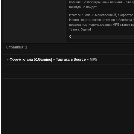
больше. Безпроигрышный вариант – это отк
никогда не найдет.
Итог: MP5 очень маневренный, скоростре
Использовать исключительно в ближнем б
правильном использовании MP5 станет в
Тузика. Удачи!
0
Страница:
1
»
Форум клана 51Gaming|
»
Тактика в Source
»
MP5