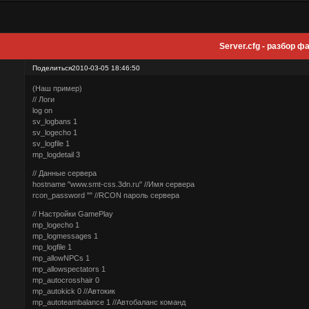
Server.cfg - разбор 
Поделиться
2010-03-05 18:46:50
(Наш пример)
// Логи
log on
sv_logbans 1
sv_logecho 1
sv_logfile 1
mp_logdetail 3
// Данные сервера
hostname "www.smt-css.3dn.ru" //Имя сервера
rcon_password "" //RCON пароль сервера
// Настройки GamePlay
mp_logecho 1
mp_logmessages 1
mp_logfile 1
mp_allowNPCs 1
mp_allowspectators 1
mp_autocrosshair 0
mp_autokick 0 //Автокик
mp_autoteambalance 1 //Автобаланс команд