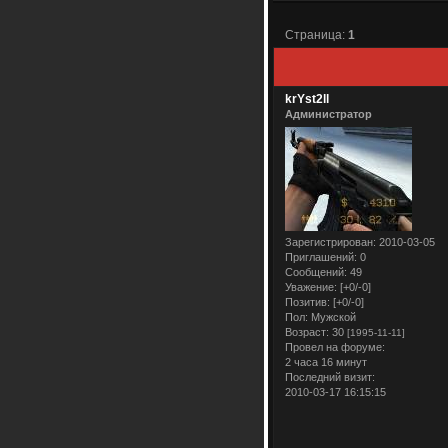
Страница:
1
krYst2ll
Администратор
Зарегистрирован
: 2010-03-05
Приглашений:
0
Сообщений:
49
Уважение:
[+0/-0]
Позитив:
[+0/-0]
Пол:
Мужской
Возраст:
30
[1995-11-11]
Провел на форуме:
2 часа 16 минут
Последний визит:
2010-03-17 16:15:15