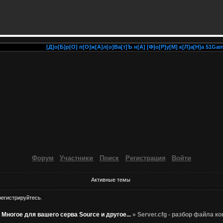
[Д]о[Б]р[О] п[О]ж[А]л[о]Ва[т]Ъ н[А] [Ф]о[Р]у[М] к[Л]а[Н]а 51Gaming
Форум
Участники
Поиск
Регистрация
Войти
Активные темы
регистрируйтесь
.
»
Многое для вашего серва Source и другое...
»
Server.cfg - разбор файла 