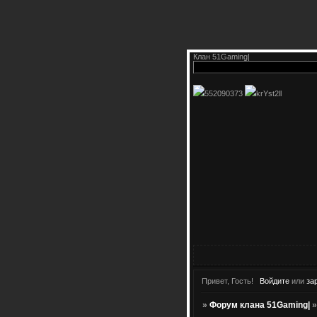
Клан 51Gaming|
552090373
krYst2ll
Привет, Гость!
Войдите
или
за
»
Форум клана 51Gaming|