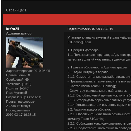
Страница:
1
krYst2ll
Поделиться
2010-03-05 18:17:49
Администратор
Участник клана именуемый в дальнейшем 
51Gaming|Team
1. Предмет договора
1.1. Пользователя поручает, а Администр
качества условий указанных в данном дог
2. Права и обязанности Администрации
Зарегистрирован
: 2010-03-05
2.1. Администрация вправе:
Приглашений:
0
2.1.1. Самостоятельно разрабатывать и у
Сообщений:
49
- Правила клана, а также вносить в них и
Уважение:
[+0/-0]
- Состав клана Team 51Gaming|;
Позитив:
[+0/-0]
- Структуру официального сайта клана.
Пол:
Мужской
2.1.2. Без объяснений причин исключить У
Возраст:
30
[1995-11-11]
2.1.3. Утверждать перечень платных услу
Провел на форуме:
2.1.4. Устанавливать и изменять виды и 
2 часа 16 минут
2.2. Администрация обязана:
Последний визит:
2.2.1. Обеспечить Участника возможность
2010-03-17 16:15:15
команду Team 51Gaming|.
2.2.2. Соблюдать конфиденциальность св
2.2.3. Предоставить возможность свобод