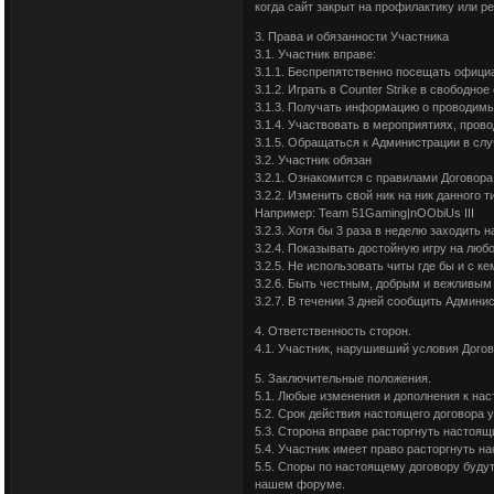
когда сайт закрыт на профилактику или р
3. Права и обязанности Участника
3.1. Участник вправе:
3.1.1. Беспрепятственно посещать офици
3.1.2. Играть в Counter Strike в свободн
3.1.3. Получать информацию о проводимы
3.1.4. Участвовать в мероприятиях, про
3.1.5. Обращаться к Администрации в слу
3.2. Участник обязан
3.2.1. Ознакомится с правилами Договора
3.2.2. Изменить свой ник на ник данног
Например: Team 51Gaming|nOObiUs III
3.2.3. Хотя бы 3 раза в неделю заходить
3.2.4. Показывать достойную игру на люб
3.2.5. Не использовать читы где бы и с к
3.2.6. Быть честным, добрым и вежливым
3.2.7. В течении 3 дней сообщить Админи
4. Ответственность сторон.
4.1. Участник, нарушивший условия Догов
5. Заключительные положения.
5.1. Любые изменения и дополнения к на
5.2. Срок действия настоящего договора
5.3. Сторона вправе расторгнуть настоящ
5.4. Участник имеет право расторгнуть на
5.5. Споры по настоящему договору буду
нашем форуме.