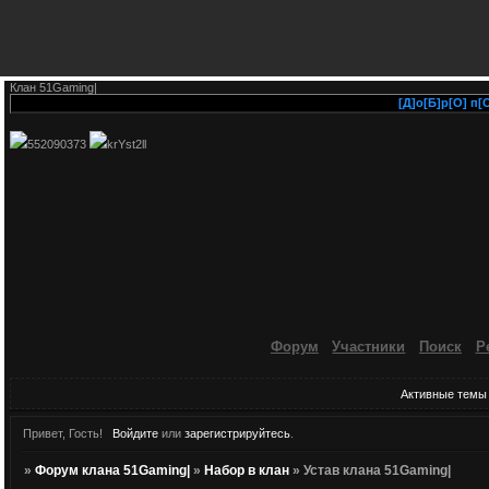
Клан 51Gaming|
[Д]о[Б]р[О] п[О]ж
552090373
krYst2ll
Форум
Участники
Поиск
Р
Активные темы
Привет, Гость!
Войдите
или
зарегистрируйтесь
.
»
Форум клана 51Gaming|
»
Набор в клан
»
Устав клана 51Gaming|