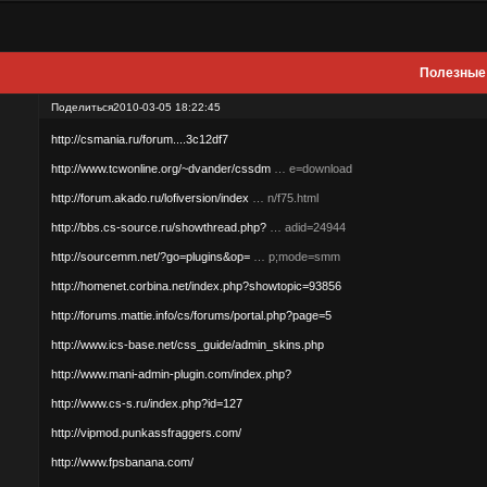
Полезные 
Поделиться
2010-03-05 18:22:45
http://csmania.ru/forum....3c12df7
http://www.tcwonline.org/~dvander/cssdm
… e=download
http://forum.akado.ru/lofiversion/index
… n/f75.html
http://bbs.cs-source.ru/showthread.php?
… adid=24944
http://sourcemm.net/?go=plugins&op=
… p;mode=smm
http://homenet.corbina.net/index.php?showtopic=93856
http://forums.mattie.info/cs/forums/portal.php?page=5
http://www.ics-base.net/css_guide/admin_skins.php
http://www.mani-admin-plugin.com/index.php?
http://www.cs-s.ru/index.php?id=127
http://vipmod.punkassfraggers.com/
http://www.fpsbanana.com/