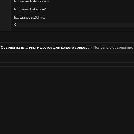
http://www.hlstatsx.com/
http://www.lduke.com/
http://smt-css.3dn.ru/
0
»
Ссылки на плагины и другое для вашего сервера
»
Полезные ссылки про