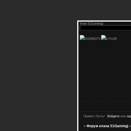
Клан 51Gaming|
552090373
krYst2ll
Привет, Гость!
Войдите
или
за
»
Форум клана 51Gaming|