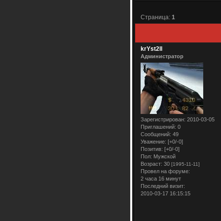
Страница:
1
krYst2ll
Администратор
Зарегистрирован
: 2010-03-05
Приглашений:
0
Сообщений:
49
Уважение:
[+0/-0]
Позитив:
[+0/-0]
Пол:
Мужской
Возраст:
30
[1995-11-11]
Провел на форуме:
2 часа 16 минут
Последний визит:
2010-03-17 16:15:15