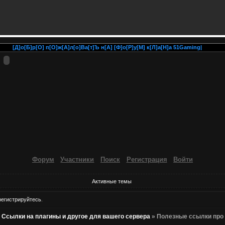
[Д]о[Б]р[О] п[О]ж[А]л[о]Ва[т]Ъ н[А] [Ф]о[Р]у[М] к[Л]а[Н]а 51Gaming|
Форум
Участники
Поиск
Регистрация
Войти
Активные темы
регистрируйтесь
.
»
Ссылки на плагины и другое для вашего сервера
»
Полезные ссылки про