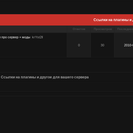
Ссылки на плагины и 
Ответов
Просмотров
Последне
 про сервер + моды
krYst2ll
0
30
2010-
»
Ссылки на плагины и другое для вашего сервера