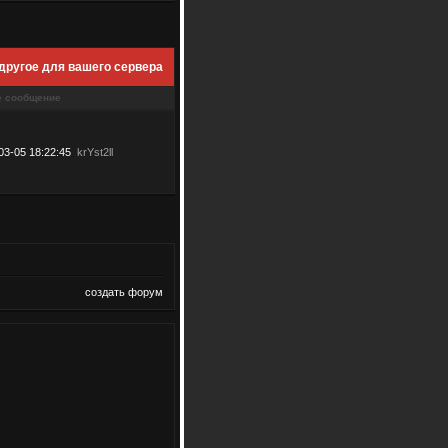
другое для вашего сервера
е сообщение
03-05 18:22:45
krYst2ll
создать форум