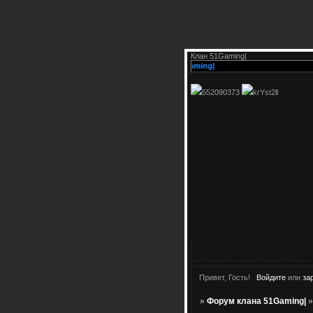
Клан 51Gaming|
О]ж[А]л[о]Ва[т]Ъ н[А] [Ф]о[Р]у[М] к[Л]а[Н]а 51Gaming|
552090373
krYst2ll
Привет, Гость!
Войдите
или
за
»
Форум клана 51Gaming|